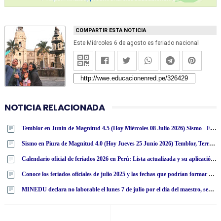
COMPARTIR ESTA NOTICIA
Este Miércoles 6 de agosto es feriado nacional
NOTICIA RELACIONADA
Temblor en Junín de Magnitud 4.5 (Hoy Miércoles 08 Julio 2026) Sismo - Epicentro - Satipo - Satipo - IGP - www·igp·gob·pe
Sismo en Piura de Magnitud 4.0 (Hoy Jueves 25 Junio 2026) Temblor, Terremoto, Epicentro - Chulucanas, Morropón - IGP
Calendario oficial de feriados 2026 en Perú: Lista actualizada y su aplicación en el sector público y privado
Conoce los feriados oficiales de julio 2025 y las fechas que podrían formar un feriado largo
MINEDU declara no laborable el lunes 7 de julio por el día del maestro, según comunicado oficial