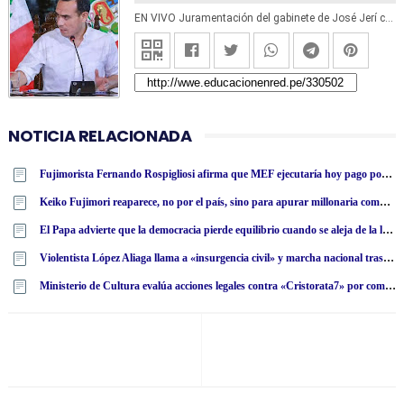
EN VIVO Juramentación del gabinete de José Jerí con Ernesto Álvarez Miranda como premier. Transmisión por TV Perú Canal 7
NOTICIA RELACIONADA
Fujimorista Fernando Rospigliosi afirma que MEF ejecutaría hoy pago por compra de aviones F-16 pese a postura del Ejecutivo
Keiko Fujimori reaparece, no por el país, sino para apurar millonaria compra de aviones F16 de la década de 1970
El Papa advierte que la democracia pierde equilibrio cuando se aleja de la ley moral
Violentista López Aliaga llama a «insurgencia civil» y marcha nacional tras denunciar fraude electoral
Ministerio de Cultura evalúa acciones legales contra «Cristorata7» por comentarios racistas tras aplastante derrota de César Acuña