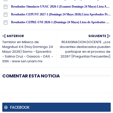
Resultados Simulacro UNAC 2026-1 (Examen Domingo 24 Mayo) Lista Aprobados - Universidad Nacional del Callao - www·unac·edu·pe
Resultados CEPUNT 2027-1 (Domingo 24 Mayo 2026) Lista Aprobados Primer Examen Sumativo - Centro de Estudios Preuniversitarios de la Universidad Nacional de Trujillo (UNT) www·cepunt·edu·pe
Resultados CEPRE-UNI 2026-1 (Domingo 24 Mayo) Lista de Aprobados Evaluación Ciclo Básico - Centro Preuniversitario - Universidad Nacional de Ingeniería - www·cepre·uni·pe | www·uni·edu·pe
<[ ANTERIOR
SIGUIENTE ]>
Temblor en México de
REASIGNACION DOCENTE: ¿Los
Magnitud 4.6 (Hoy Domingo 24
docentes destacados pueden
Mayo 2026) Sismo - Epicentro
participar en el proceso de
- Salina Cruz - Oaxaca - OAX. -
2026? [Preguntas Frecuentes]
SSN - www·ssn·unam·mx
COMENTAR ESTA NOTICIA
FACEBOOK