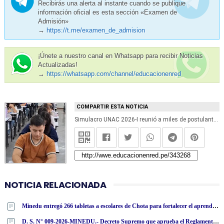
Recibirás una alerta al instante cuando se publique
información oficial es esta sección «Examen de
Admisión»
→
https://t.me/examen_de_admision
¡Únete a nuestro canal en Whatsapp para recibir Noticias
Actualizadas!
→
https://whatsapp.com/channel/educacionenred
COMPARTIR ESTA NOTICIA
Simulacro UNAC 2026-I reunió a miles de postulantes previo al examen de admisión del 19 de julio. Resultados En Vivo
NOTICIA RELACIONADA
Minedu entregó 266 tabletas a escolares de Chota para fortalecer el aprendizaje y reducir la brecha digital
D. S. N° 009-2026-MINEDU.- Decreto Supremo que aprueba el Reglamento de la Ley N° 32494, Ley que establece mecanismos excepcionales para garantizar la continuidad formativa de estudiantes de universidades asociativas sin fines de lucro, creadas por ley, con licencia institucional denegada