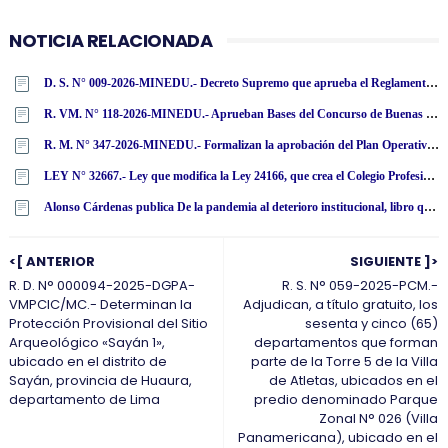
NOTICIA RELACIONADA
D. S. N° 009-2026-MINEDU.- Decreto Supremo que aprueba el Reglamento de la Ley N° 32494, Ley que establece mecanismos excepcionales para garantizar la continuidad formativa de estudiantes de universidades asociativas sin fines de lucro, creadas por ley, con licencia institucional denegada
R. VM. N° 118-2026-MINEDU.- Aprueban Bases del Concurso de Buenas Prácticas de Gestión Educativa en las Direcciones Regionales de Educación - DRE o las que hagan sus veces y las Unidades de Gestión Educativa Local - UGEL 2026 - «Gestión que transforma la escuela»
R. M. N° 347-2026-MINEDU.- Formalizan la aprobación del Plan Operativo Institucional Multianual 2027 - 2029 del Ministerio de Educación
LEY N° 32667.- Ley que modifica la Ley 24166, que crea el Colegio Profesional de Antropólogos, a fin de ampliar las disposiciones sobre su creación y fines
Alonso Cárdenas publica De la pandemia al deterioro institucional, libro que analiza la crisis política de los últimos años
<[ ANTERIOR
SIGUIENTE ]>
R. D. N° 000094-2025-DGPA-
R. S. N° 059-2025-PCM.-
VMPCIC/MC.- Determinan la
Adjudican, a título gratuito, los
Protección Provisional del Sitio
sesenta y cinco (65)
Arqueológico «Sayán 1»,
departamentos que forman
ubicado en el distrito de
parte de la Torre 5 de la Villa
Sayán, provincia de Huaura,
de Atletas, ubicados en el
departamento de Lima
predio denominado Parque
Zonal N° 026 (Villa
Panamericana), ubicado en el