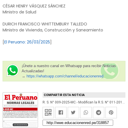
CÉSAR HENRY VÁSQUEZ SÁNCHEZ
Ministro de Salud
DURICH FRANCISCO WHITTEMBURY TALLEDO
Ministro de Vivienda, Construcción y Saneamiento
[
El Peruano: 26/03/2025
]
¡Únete a nuestro canal en Whatsapp para recibir Noticias
Actualizadas!
→
https://whatsapp.com/channel/educacionenred
COMPARTIR ESTA NOTICIA
R. S. N° 009-2025-MC.- Modifican la R.S. N° 011-2019-MC, que crea la Comisión Multisectorial de naturaleza temporal encargada de realizar el seguimiento de la implementación de los acuerdos del Grupo de Trabajo creado mediante Resolución Ministerial N° 180-2016-MC y formular propuestas orientadas a la adopción de medidas y acciones prioritarias de carácter multisectorial y sectorial para la atención de la población indígena Nahua en situación de contacto inicial de la Reserva Territorial Kugapakori, Nahua, Nanti y otros - RTKNN