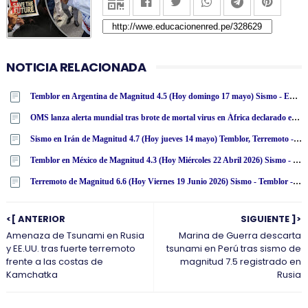
NOTICIA RELACIONADA
Temblor en Argentina de Magnitud 4.5 (Hoy domingo 17 mayo) Sismo - Epicentro - San Antonio de los Cobres - USGS
OMS lanza alerta mundial tras brote de mortal virus en África declarado emergencia de salud internacional
Sismo en Irán de Magnitud 4.7 (Hoy jueves 14 mayo) Temblor, Terremoto - Epicentro - Bardsīr - USGS
Temblor en México de Magnitud 4.3 (Hoy Miércoles 22 Abril 2026) Sismo - Epicentro - Salina Cruz - Oaxaca - OAX. - SSN - www·ssn·unam·mx
Terremoto de Magnitud 6.6 (Hoy Viernes 19 Junio 2026) Sismo - Temblor - Epicentro Kamchatka - USGS
<[ ANTERIOR
SIGUIENTE ]>
Amenaza de Tsunami en Rusia
Marina de Guerra descarta
y EE.UU. tras fuerte terremoto
tsunami en Perú tras sismo de
frente a las costas de
magnitud 7.5 registrado en
Kamchatka
Rusia