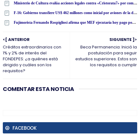
Ministerio de Cultura evalúa acciones legales contra «Cristorata7» por comentarios racistas tras aplastante derrota de César Acuña
F-16: Gobierno transfiere US$ 462 millones como inicial por aviones de la década de 1970 transformados en variante Block 70
Fujimorista Fernando Rospigliosi afirma que MEF ejecutaría hoy pago por compra de aviones F-16 pese a postura del Ejecutivo
<[ ANTERIOR
SIGUIENTE ]>
Créditos extraordinarios con
Beca Permanencia: Inició la
1% y 2% de interés del
postulación para seguir
FONDEPES: ¿a quiénes está
estudios superiores. Estos son
dirigido y cuáles son los
los requisitos a cumplir
requisitos?
COMENTAR ESTA NOTICIA
FACEBOOK